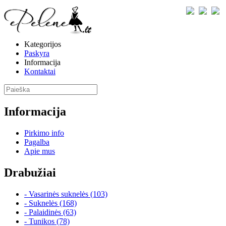
Kategorijos
Paskyra
Informacija
Kontaktai
Informacija
Pirkimo info
Pagalba
Apie mus
Drabužiai
- Vasarinės suknelės (103)
- Suknelės (168)
- Palaidinės (63)
- Tunikos (78)