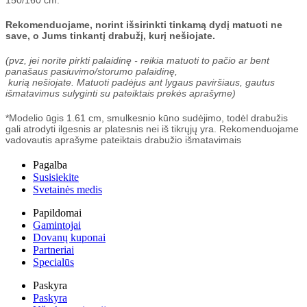
Rekomenduojame, norint išsirinkti tinkamą dydį matuoti ne
save, o Jums tinkantį drabužį, kurį nešiojate.
(pvz, jei norite pirkti palaidinę - reikia matuoti to pačio ar bent
panašaus pasiuvimo/storumo palaidinę,
kurią nešiojate. Matuoti padėjus ant lygaus paviršiaus, gautus
išmatavimus sulyginti su pateiktais prekės aprašyme)
*Modelio ūgis 1.61 cm, smulkesnio kūno sudėjimo, todėl drabužis
gali atrodyti ilgesnis ar platesnis nei iš tikrųjų yra. Rekomenduojame
vadovautis aprašyme pateiktais drabužio išmatavimais
Pagalba
Susisiekite
Svetainės medis
Papildomai
Gamintojai
Dovanų kuponai
Partneriai
Specialūs
Paskyra
Paskyra