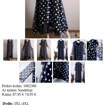
Prekės kodas:
1002366
Ar turime:
Sandėlyje
Kaina:
87.95 €
74.95 €
Dydis:
3XL-4XL