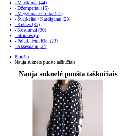
- Marškiniai (44)
- Džemperiai (15)
- Megztiniai / Golfai (21)
- Švarkeliai / Kardiganai (23)
- Kelnės (35)
- Kostiumai (30)
- Striukės (6)
- Paltai, lietpalčiai (23)
- Aksesuarai (24)
Pradžia
Nauja suknelė puošta taškučiais
Nauja suknelė puošta taškučiais