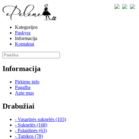
Kategorijos
Paskyra
Informacija
Kontaktai
Informacija
Pirkimo info
Pagalba
Apie mus
Drabužiai
- Vasarinės suknelės (103)
- Suknelės (168)
- Palaidinės (63)
- Tunikos (78)