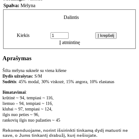
Spalva:
Mėlyna
Dalintis
Kiekis
Į atmintinę
Aprašymas
Šilta mėlyna suknelė su viena kišene
Dydis užrašytas:
S/M
Sudėtis
: 45% modal, 30% viskozė, 15% angora, 10% elastanas
Išmatavimai
:
krūtinė ~ 94, tempiasi ~ 116,
liemuo – 94, tempiasi ~ 116,
klubai ~ 97, tempiasi ~ 124,
ilgis nuo peties ~ 96,
rankovių ilgis nuo pažasties ~ 45
Rekomenduojame, norint išsirinkti tinkamą dydį matuoti ne
save, o Jums tinkantį drabužį, kurį nešiojate.