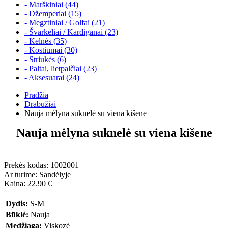
- Marškiniai (44)
- Džemperiai (15)
- Megztiniai / Golfai (21)
- Švarkeliai / Kardiganai (23)
- Kelnės (35)
- Kostiumai (30)
- Striukės (6)
- Paltai, lietpalčiai (23)
- Aksesuarai (24)
Pradžia
Drabužiai
Nauja mėlyna suknelė su viena kišene
Nauja mėlyna suknelė su viena kišene
Prekės kodas:
1002001
Ar turime:
Sandėlyje
Kaina: 22.90 €
Dydis:
S-M
Būklė:
Nauja
Medžiaga:
Viskozė