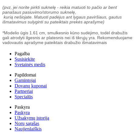
(pvz, jei norite pirkti suknelę - reikia matuoti to pačio ar bent
panašaus pasiuvimo/storumo suknelę,
kurią nešiojate. Matuoti padėjus ant lygaus paviršiaus, gautus
išmatavimus sulyginti su pateiktais prekės aprašyme)
*Modelio ūgis 1.61 cm, smulkesnio kūno sudėjimo, todėl drabužis
gali atrodyti ilgesnis ar platesnis nei iš tikrųjų yra. Rekomenduojame
vadovautis aprašyme pateiktais drabužio išmatavimais
Pagalba
Susisiekite
Svetainės medis
Papildomai
Gamintojai
Dovanų kuponai
Partneriai
Specialūs
Paskyra
Paskyra
Užsakymų istorija
Norų sąrašas
Naujienlaiškis